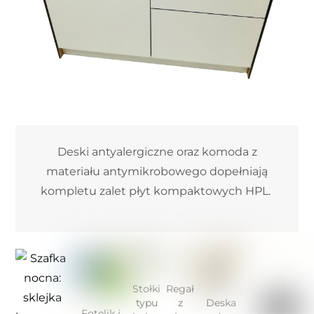
Deski antyalergiczne oraz komoda z
materiału antymikrobowego dopełniają
kompletu zalet płyt kompaktowych HPL.
Stołki
Regał
typu
z
Deska
Fotelik i