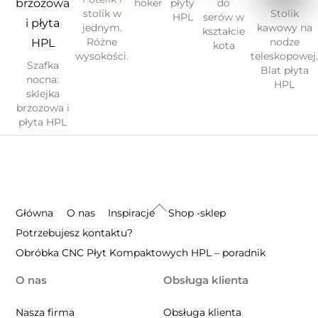
hoker
płyty
do
stolik w
Stolik
HPL
serów w
jednym.
kawowy na
kształcie
Różne
nodze
kota
wysokości.
teleskopowej
Szafka
Blat płyta
nocna:
HPL
sklejka
brzozowa i
płyta HPL
Back
Główna
O nas
Inspiracje
Shop -sklep
To
Potrzebujesz kontaktu?
Top
Obróbka CNC Płyt Kompaktowych HPL – poradnik
O nas
Obsługa klienta
Nasza firma
Obsługa klienta