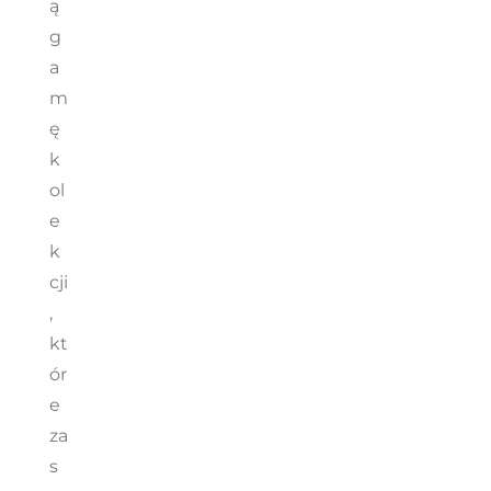
ą
g
a
m
ę
k
ol
e
k
cji
,
kt
ór
e
za
s