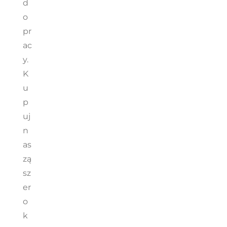
d
o
pr
ac
y.
K
u
p
uj
n
as
zą
sz
er
o
k