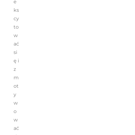
e
ks
cy
to
w
ać
si
ę i
z
m
ot
y
w
o
w
ać