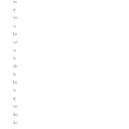
w
e
m
u
bi
ur
u
o
dr
o
bi
n
ę
m
iło
śc