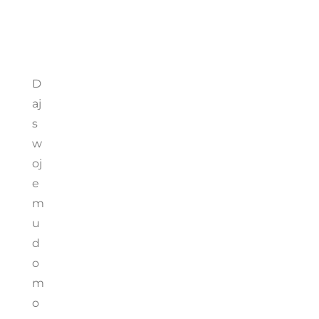
D
aj
s
w
oj
e
m
u
d
o
m
o