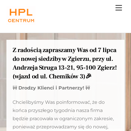
Skip
Me
to
content
Z radością zapraszamy Was od 7 lipca
do nowej siedziby w Zgierzu, przy ul.
Andrzeja Struga 13-21, 95-100 Zgierz!
(wjazd od ul. Chemików 3)🎉
🚧
Drodzy Klienci i Partnerzy!
🚧
Chcielibyśmy Was poinformować, że do
końca przyszłego tygodnia nasza firma
będzie pracowała w ograniczonym zakresie,
ponieważ przeprowadzamy się do nowej,