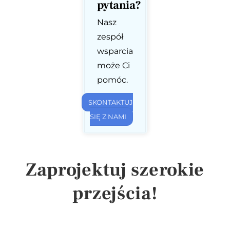
pytania?
Nasz
zespół
wsparcia
może Ci
pomóc.
SKONTAKTUJ
SIĘ Z NAMI
Zaprojektuj szerokie
przejścia!