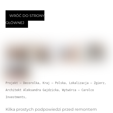
WRÓĆ DO STRONY
GŁÓWNEJ
Projekt – Decorolka, Kraj – Polska, Lokalizacja – Zgierz, 
Architekt Aleksandra Gajdzicka, Wytwórca – Carolco 
Kilka prostych podpowiedzi przed remontem