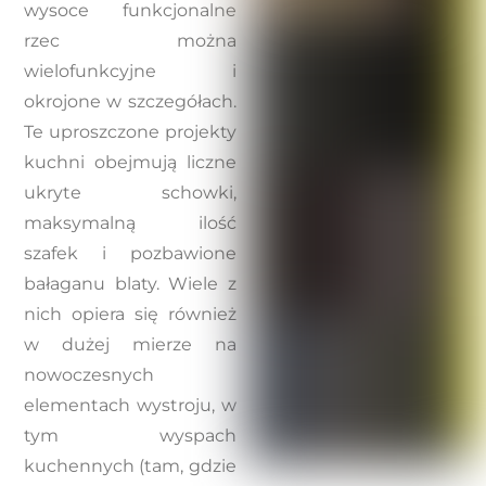
wysoce funkcjonalne
rzec można
wielofunkcyjne i
okrojone w szczegółach.
Te uproszczone projekty
kuchni obejmują liczne
ukryte schowki,
maksymalną ilość
szafek i pozbawione
bałaganu blaty. Wiele z
nich opiera się również
w dużej mierze na
nowoczesnych
elementach wystroju, w
tym wyspach
kuchennych (tam, gdzie