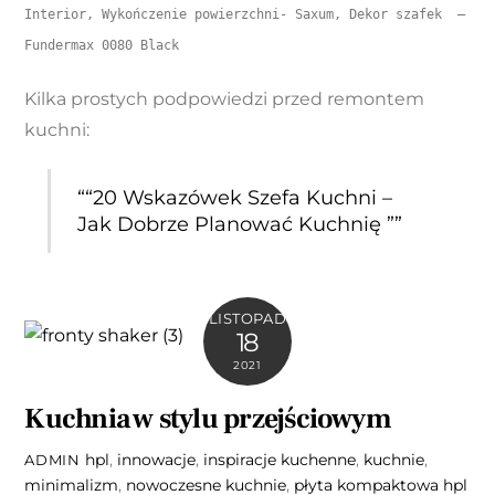
Interior, Wykończenie powierzchni- Saxum, Dekor szafek  – 
Fundermax 0080 Black 
Kilka prostych podpowiedzi przed remontem
kuchni:
““20 Wskazówek Szefa Kuchni –
Jak Dobrze Planować Kuchnię ””
LISTOPAD
18
2021
Kuchnia w stylu przejściowym
hpl
,
innowacje
,
inspiracje kuchenne
,
kuchnie
,
ADMIN
minimalizm
,
nowoczesne kuchnie
,
płyta kompaktowa hpl