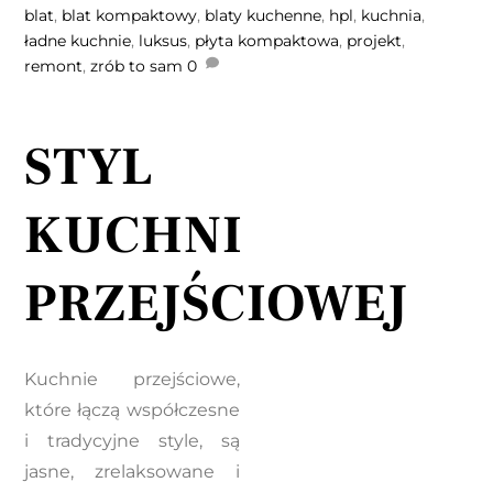
blat
,
blat kompaktowy
,
blaty kuchenne
,
hpl
,
kuchnia
,
ładne kuchnie
,
luksus
,
płyta kompaktowa
,
projekt
,
remont
,
zrób to sam
0
STYL
KUCHNI
PRZEJŚCIOWEJ
Kuchnie przejściowe,
które łączą współczesne
i tradycyjne style, są
jasne, zrelaksowane i