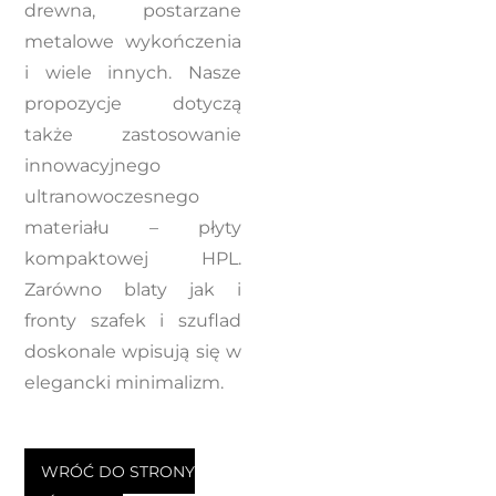
drewna, postarzane
metalowe wykończenia
i wiele innych. Nasze
propozycje dotyczą
także zastosowanie
innowacyjnego
ultranowoczesnego
materiału – płyty
kompaktowej HPL.
Zarówno blaty jak i
fronty szafek i szuflad
doskonale wpisują się w
elegancki minimalizm.
WRÓĆ DO STRONY